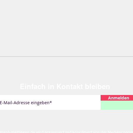
Einfach
in Kontakt bleiben
Anmelden
mesh-mettingen.de
wird organisiert und koordiniert von der
Mediencoopera