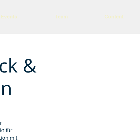
Events
Team
Content
ck &
on
r
kt für
tion mit