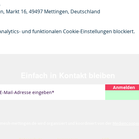
0
n, Markt 16, 49497 Mettingen, Deutschland
lytics- und funktionalen Cookie-Einstellungen blockiert.
Einfach
in Kontakt bleiben
Anmelden
mesh-mettingen.de
wird organisiert und koordiniert von der
Mediencoopera