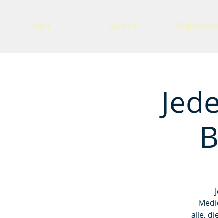
Start
Service
Digitalsch
Jed
B
Medie
alle, d