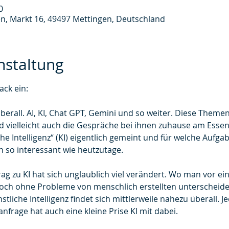
0
n, Markt 16, 49497 Mettingen, Deutschland
nstaltung
ck ein: 
berall. AI, KI, Chat GPT, Gemini und so weiter. Diese Theme
 vielleicht auch die Gespräche bei ihnen zuhause am Essen
e Intelligenz“ (KI) eigentlich gemeint und für welche Aufgabe
n so interessant wie heutzutage. 
ag zu KI hat sich unglaublich viel verändert. Wo man vor eine
noch ohne Probleme von menschlich erstellten unterscheiden
iche Intelligenz findet sich mittlerweile nahezu überall. Je
frage hat auch eine kleine Prise KI mit dabei. 