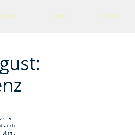
Events
Team
Content
gust:
enz
eiter.
ht auch
ist mit