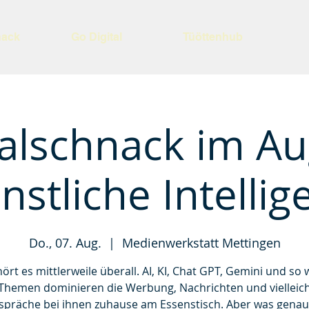
nack
Go Digital
Tüöttenhub
talschnack im Au
nstliche Intellig
Do., 07. Aug.
  |  
Medienwerkstatt Mettingen
ört es mittlerweile überall. AI, KI, Chat GPT, Gemini und so w
Themen dominieren die Werbung, Nachrichten und vielleic
spräche bei ihnen zuhause am Essenstisch. Aber was genau 