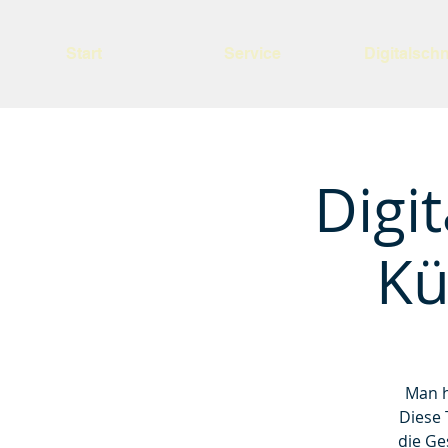
Start
Service
Digitalsch
Digi
Kü
Man h
Diese 
die Ge